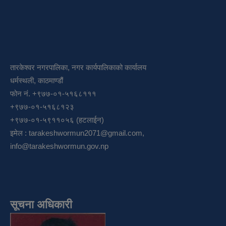
तारकेश्वर नगरपालिका, नगर कार्यपालिकाको कार्यालय
धर्मस्थली, काठमाण्डौं
फोन नं. +९७७-०१-५१६८१११
+९७७-०१-५१६८१२३
+९७७-०१-५९११०५६ (हटलाईन)
इमेल :
tarakeshwormun2071@gmail.com
,
info@tarakeshwormun.gov.np
सूचना अधिकारी