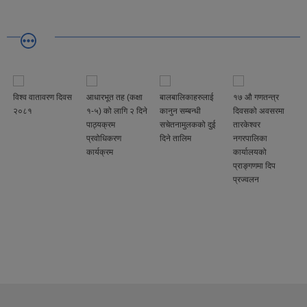
विश्व वातावरण दिवस
आधारभूत तह (कक्षा
बालबालिकाहरुलाई
१७ औ गणतन्त्र
२०८१
१-५) को लागि २ दिने
कानुन सम्बन्धी
दिवसको अवसरमा
पाठ्यक्रम
सचेतनामुलकको दुई
तारकेश्वर
प्रवोधिकरण
दिने तालिम
नगरपालिका
कार्यक्रम
कार्यालयको
प्राङ्गणमा दिप
प्रज्वलन