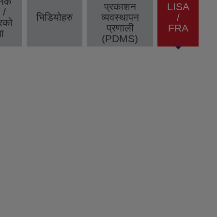
निक
प्रकाशन
LISA
 /
भिडियोहरु
व्यवस्थापन
/
(active
रको
प्रणाली
FRA
tab)
ा
(PDMS)