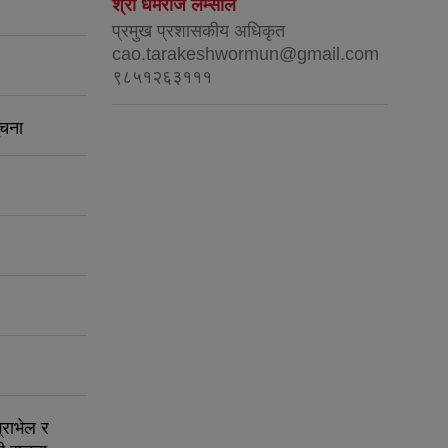
श्री धर्मराज लम्साल
प्रमुख प्रशासकीय अधिकृत
cao.tarakeshwormun@gmail.com
९८५१२६३१११
ुचना
्राभेल र