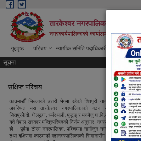
Skip to main content
तारकेश्वर नगरपालिका
नगरकार्यपालिकाको कार्यालय
गृहपृष्ठ
परिचय
न्यायीक समिति पदाधिकारी
प्रतिवेदन
तारकेश्वर नगरपालिका प्रशासकीय भवन
तारकेश्वर नगरपालिका
सूचना
संक्षिप्त परिचय
काठमाडौँ जिल्लाको उत्तरी भेगमा रहेको शिवपुरी नागार्जुन राष्ट्रिय न
अवस्थित यस तारकेश्वर नगरपालिकाको गठन साबिकका साङ्ला, क
जितपुरफेदी, गोलढुंगा, धर्मस्थली, फुटुङ् र मनमैजु गा.वि.स. गाभिएर २०७१
गते नेपाल सरकार मन्त्रिपरिषदको निर्णय अनुसार नगरपालिकाको रुपमा कार
हो । पूर्वमा टोखा नगरपालिका, पश्चिममा नार्गाजुन नगरपालिका, उत्तरमा 
तथा दक्षिणमा काठमाडौं महानगरपालिकाको सिमानासँग जोडिएको यस नगर