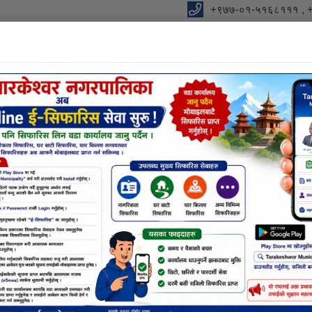
+९७७-०१-५१६८१११ , 
विधुतीय शुसासन सेवा
शाखा
सूचना तथा जानकारी
निर्णयहर
नक्सा सम्बन्धि छलफलमा सहभागी हुने बारे (सम्पूर्ण नक्सा डिज
सूचना तथा समाचार
िकुन्जको काखमा
ाभ्रेस्थली,
नक्सा सम्बन्धि छलफलमा सहभागी हुने बारे (सम्पूर्ण
 साल मङ्सिर १६
डिजाईन सम्बन्धि कन्सल्टेन्सी)
्य आरम्भ भएको
नुवाकोट जिल्ला
राष्ट्रिय कृषि आधुनिकिकरण कार्यक्रमकाे कार्यक्
पालिकाको कुल