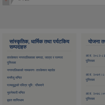
सांस्कृतिक, धार्मिक तथा पर्यटकिय
योजना त
सम्पदाहरु
आ.व. २०८२-८३ क
तारकेश्वर नगरपालिकाका सम्पद
ा, जात्रा र परम्परा
पुस्तिका
पुस्तिका
नगरपालिकाको नामकरणः तारकेश्वर महादेव
आ.व. २०७९।८० 
मनमैजु मन्दिर
पुस्तिका
पञ्चबुद्धको पवित्र भूमि : पाँचमाने
भुवनेश्वरी मन्दिर
आ.व. २०७८।०७९
पुस्तिका
बृहत शान्तिधाम