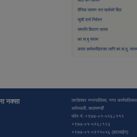
बिदा माग फारम
दैनिक भ्रमण भत्त खर्चको बिल
सूची दर्ता निवेदन
सम्पत्ति विवरण फारम
का.स.मु फारम
करार कर्मचारीहरुका लागि का.स.मु. फार
ाना नक्सा
तारकेश्वर नगरपालिका, नगर कार्यपालिकाक
धर्मस्थली, काठमाण्डौं
फोन नं. +९७७-०१-५१६८१११
+९७७-०१-५१६८१२३
+९७७-०१-५९११०५६ (हटलाईन)