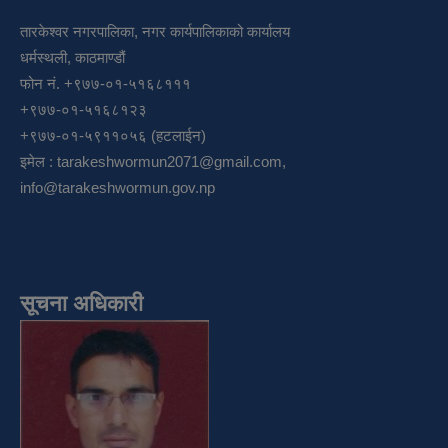
तारकेश्वर नगरपालिका, नगर कार्यपालिकाको कार्यालय
धर्मस्थली, काठमाण्डौं
फोन नं. +९७७-०१-५१६८१११
+९७७-०१-५१६८१२३
+९७७-०१-५९११०५६ (हटलाईन)
इमेल :
tarakeshwormun2071@gmail.com
,
info@tarakeshwormun.gov.np
सूचना अधिकारी