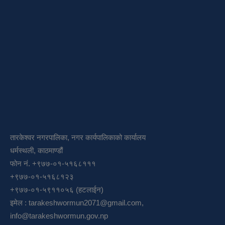
तारकेश्वर नगरपालिका, नगर कार्यपालिकाको कार्यालय
धर्मस्थली, काठमाण्डौं
फोन नं. +९७७-०१-५१६८१११
+९७७-०१-५१६८१२३
+९७७-०१-५९११०५६ (हटलाईन)
इमेल :
tarakeshwormun2071@gmail.com
,
info@tarakeshwormun.gov.np