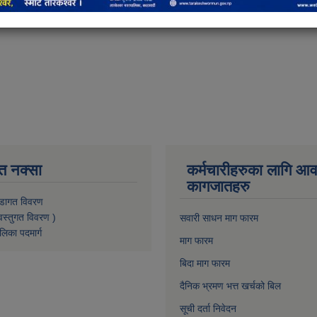
त नक्सा
कर्मचारीहरुका लागि आ
कागजातहरु
डागत विवरण
वस्तुगत विवरण )
सवारी साधन माग फारम
लिका पदमार्ग
माग फारम
बिदा माग फारम
दैनिक भ्रमण भत्त खर्चको बिल
सूची दर्ता निवेदन