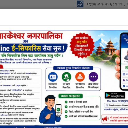
+९७७-०१-५१६८१११ , 
ालिकाको कार्यालय
को आधार "
विधुतीय शुसासन सेवा
शाखा
सूचना तथा जानकारी
निर्णयहर
वोधिकरण कार्यक्रम
गर उपप्रमुख श्री सृजना बुर्लाकोटी अर्याल ज्युको प्रमुख आतिथ्यतामा आधार
ल तथा नगर शिक्षा अधिकारी श्री वीर बहादुर खड्का ज्युले शुभकामना मन्तव्य राख्नु भए
क्षा १-५) मा कार्यरत शिक्षक ज्युहरुको सार्थक उपस्थिति रहेको थियो ।