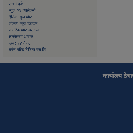
उत्तरी दर्पण
न्युज २४ ग्यालेक्सी
दैनिक न्युज पोष्ट
शंकल्प न्यूज डटकम
नागरिक पोष्ट डटकम
तारकेश्वर आवाज
खबर २४ नेपाल
दर्पण मल्टि मिडिया प्रा.लि.
कार्यालय ठेग