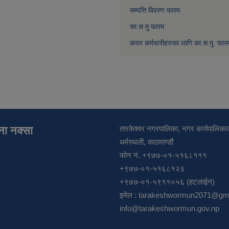
सम्पत्ति विवरण फारम
का.स.मु फारम
करार कर्मचारीहरुका लागि का.स.मु. फार
ाना नक्सा
तारकेश्वर नगरपालिका, नगर कार्यपालिकाक
धर्मस्थली, काठमाण्डौं
फोन नं. +९७७-०१-५१६८१११
+९७७-०१-५१६८१२३
+९७७-०१-५९११०५६ (हटलाईन)
इमेल :
tarakeshwormun2071@gma
info@tarakeshwormun.gov.np