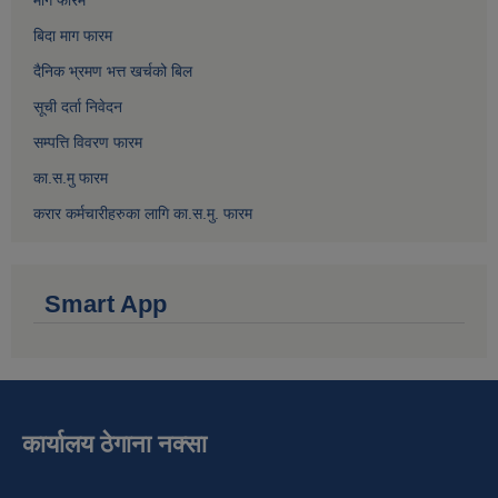
माग फारम
बिदा माग फारम
दैनिक भ्रमण भत्त खर्चको बिल
सूची दर्ता निवेदन
सम्पत्ति विवरण फारम
का.स.मु फारम
करार कर्मचारीहरुका लागि का.स.मु. फारम
Smart App
कार्यालय ठेगाना नक्सा