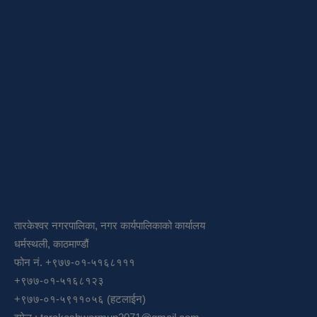
तारकेश्वर नगरपालिका, नगर कार्यपालिकाको कार्यालय
धर्मस्थली, काठमाण्डौं
फोन नं. +९७७-०१-५१६८१११
+९७७-०१-५१६८१२३
+९७७-०१-५९११०५६ (हटलाईन)