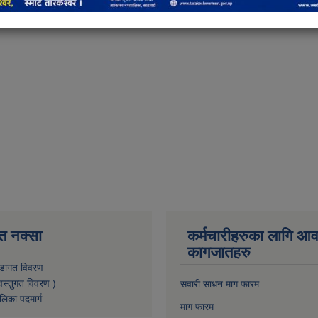
त नक्सा
कर्मचारीहरुका लागि आ
कागजातहरु
डागत विवरण
वस्तुगत विवरण )
सवारी साधन माग फारम
लिका पदमार्ग
माग फारम