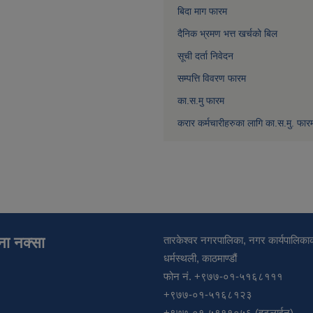
बिदा माग फारम
दैनिक भ्रमण भत्त खर्चको बिल
सूची दर्ता निवेदन
सम्पत्ति विवरण फारम
का.स.मु फारम
करार कर्मचारीहरुका लागि का.स.मु. फार
ाना नक्सा
तारकेश्वर नगरपालिका, नगर कार्यपालिकाक
धर्मस्थली, काठमाण्डौं
फोन नं. +९७७-०१-५१६८१११
+९७७-०१-५१६८१२३
+९७७-०१-५९११०५६ (हटलाईन)