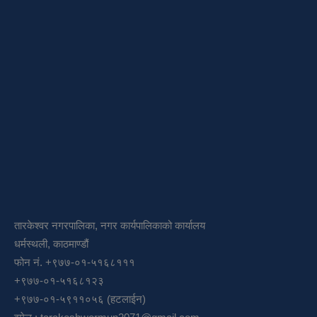
तारकेश्वर नगरपालिका, नगर कार्यपालिकाको कार्यालय
धर्मस्थली, काठमाण्डौं
फोन नं. +९७७-०१-५१६८१११
+९७७-०१-५१६८१२३
+९७७-०१-५९११०५६ (हटलाईन)