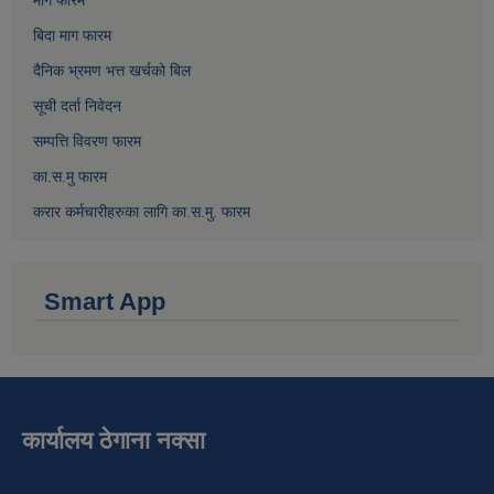
माग फारम
बिदा माग फारम
दैनिक भ्रमण भत्त खर्चको बिल
सूची दर्ता निवेदन
सम्पत्ति विवरण फारम
का.स.मु फारम
करार कर्मचारीहरुका लागि का.स.मु. फारम
Smart App
कार्यालय ठेगाना नक्सा