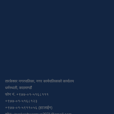
तारकेश्वर नगरपालिका, नगर कार्यपालिकाको कार्यालय
धर्मस्थली, काठमाण्डौं
फोन नं. +९७७-०१-५१६८१११
+९७७-०१-५१६८१२३
+९७७-०१-५९११०५६ (हटलाईन)