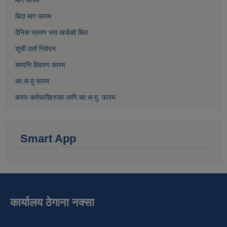
माग फारम
बिदा माग फारम
दैनिक भ्रमण भत्त खर्चको बिल
सूची दर्ता निवेदन
सम्पत्ति विवरण फारम
का.स.मु फारम
करार कर्मचारीहरुका लागि का.स.मु. फारम
Smart App
कार्यालय ठेगाना नक्सा