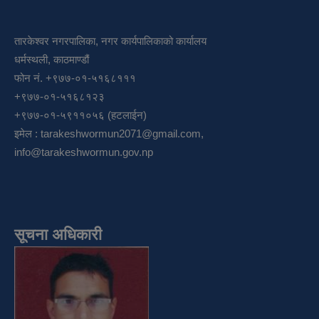
तारकेश्वर नगरपालिका, नगर कार्यपालिकाको कार्यालय
धर्मस्थली, काठमाण्डौं
फोन नं. +९७७-०१-५१६८१११
+९७७-०१-५१६८१२३
+९७७-०१-५९११०५६ (हटलाईन)
इमेल :
tarakeshwormun2071@gmail.com
,
info@tarakeshwormun.gov.np
सूचना अधिकारी