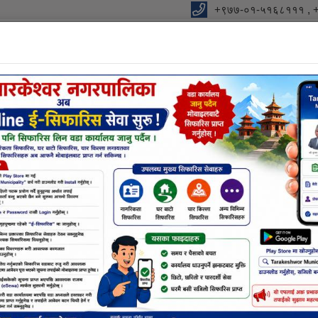
+९७७-०१-५१६८१११ , 
ालिकाको कार्यालय
को आधार "
विधुतीय शुसासन सेवा
शाखा
सूचना तथा जानकारी
निर्णयहर
न