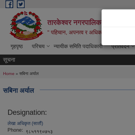
Skip to main content
तारकेश्वर नगरपालिका, नगरकार्यप
" पहिचान, अपनत्व र अधिकार: दिगो विकास
गृहपृष्ठ
परिचय
न्यायीक समिति पदाधिकारी
प्रतिवेदन
सूचना
You are here
Home
» सबिना अर्याल
सबिना अर्याल
Designation:
लेखा अधिकृत (सातौं)
Phone:
९८५११९०७५३