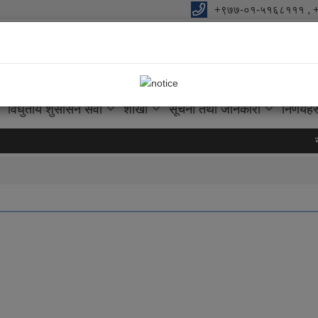
+९७७-०१-५१६८१११ , 
ालिकाको कार्यालय
को आधार "
विधुतीय शुसासन सेवा
शाखा
सूचना तथा जानकारी
निर्णयहर
नक्