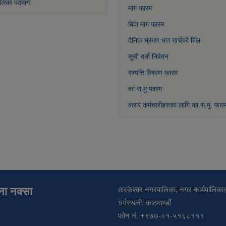
लिका पदमार्ग
माग फारम
बिदा माग फारम
दैनिक भ्रमण भत्त खर्चको बिल
सूची दर्ता निवेदन
सम्पत्ति विवरण फारम
का.स.मु फारम
करार कर्मचारीहरुका लागि का.स.मु. फार
ाना नक्सा
तारकेश्वर नगरपालिका, नगर कार्यपालिकाक
धर्मस्थली, काठमाण्डौं
फोन नं. +९७७-०१-५१६८१११