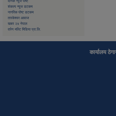
दैनिक न्युज पोष्ट
शंकल्प न्यूज डटकम
नागरिक पोष्ट डटकम
तारकेश्वर आवाज
खबर २४ नेपाल
दर्पण मल्टि मिडिया प्रा.लि.
कार्यालय ठेग