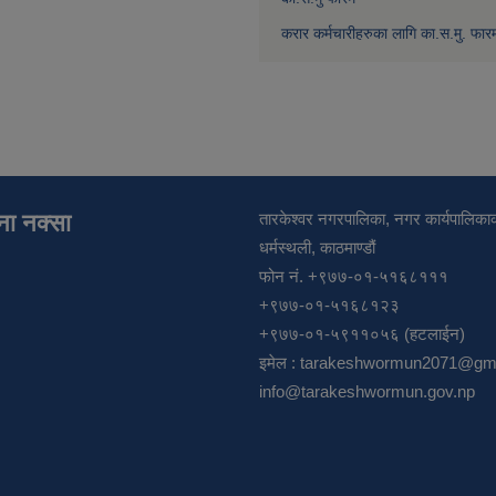
करार कर्मचारीहरुका लागि का.स.मु. फार
ाना नक्सा
तारकेश्वर नगरपालिका, नगर कार्यपालिकाक
धर्मस्थली, काठमाण्डौं
फोन नं. +९७७-०१-५१६८१११
+९७७-०१-५१६८१२३
+९७७-०१-५९११०५६ (हटलाईन)
इमेल :
tarakeshwormun2071@gma
info@tarakeshwormun.gov.np