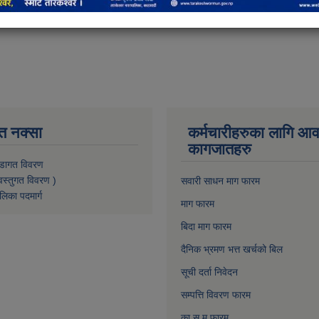
त नक्सा
कर्मचारीहरुका लागि आ
कागजातहरु
डागत विवरण
वस्तुगत विवरण )
सवारी साधन माग फारम
लिका पदमार्ग
माग फारम
बिदा माग फारम
दैनिक भ्रमण भत्त खर्चको बिल
सूची दर्ता निवेदन
सम्पत्ति विवरण फारम
का.स.मु फारम