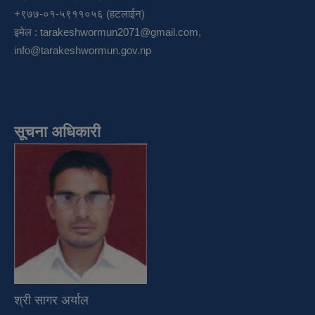
+९७७-०१-५९११०५६ (हटलाईन)
इमेल :
tarakeshwormun2071@gmail.com
,
info@tarakeshwormun.gov.np
सूचना अधिकारी
श्री सागर अर्याल