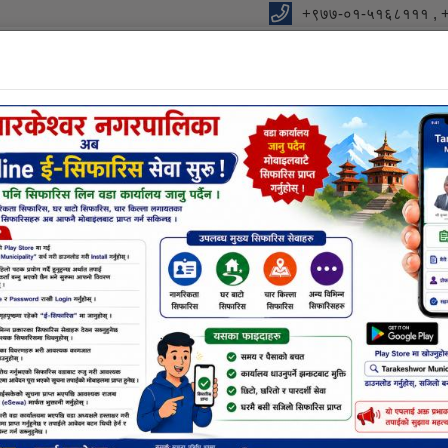
+९७७-०१-५१६८१११ , 
विधुतीय शुसासन सेवा
शाखा
सूचना तथा जानकारी
निर्णयहर
नक्सा सम्बन्धि छलफलमा