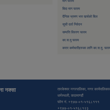
माग फारम
बिदा माग फारम
दैनिक भ्रमण भत्त खर्चको बिल
सूची दर्ता निवेदन
सम्पत्ति विवरण फारम
का.स.मु फारम
करार कर्मचारीहरुका लागि का.स.मु. फार
ाना नक्सा
तारकेश्वर नगरपालिका, नगर कार्यपालिकाक
धर्मस्थली, काठमाण्डौं
फोन नं. +९७७-०१-५१६८१११
+९७७-०१-५१६८१२३