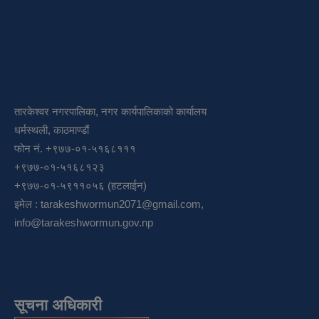
तारकेश्वर नगरपालिका, नगर कार्यपालिकाको कार्यालय
धर्मस्थली, काठमाण्डौं
फोन नं. +९७७-०१-५१६८१११
+९७७-०१-५१६८१२३
+९७७-०१-५९११०५६ (हटलाईन)
इमेल :
tarakeshwormun2071@gmail.com
,
info@tarakeshwormun.gov.np
सूचना अधिकारी