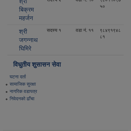
श्री
५०
बिक्रम
महर्जन
सदस्य १
वडा नं. ११
९८४९१९४८
श्री
८१
जगन्नाथ
घिमिरे
विधुतीय शुसासन सेवा
घटना दर्ता
सामाजिक सुरक्षा
नागरिक वडापत्र
निवेदनको ढाँचा