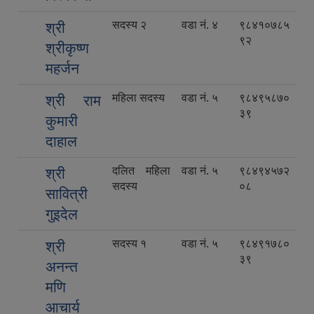
सदस्य २
वडा नं. ४
९८४१०७८५
श्री
९२
श्रीकृष्ण
महर्जन
महिला सदस्य
वडा नं. ५
९८४९५८७०
श्री राम
३९
कुमारी
दाहाल
दलित महिला
वडा नं. ५
९८४९४५७२
श्री
सदस्य
०८
सावित्री
गुइदेल
सदस्य १
वडा नं. ५
९८४९१७८०
श्री
३९
अनन्त
मणि
आचार्य