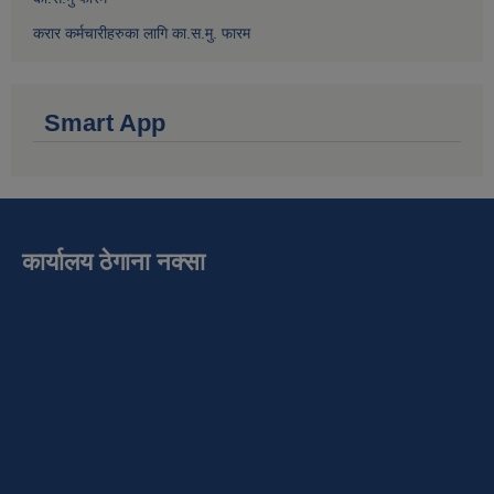
करार कर्मचारीहरुका लागि का.स.मु. फारम
Smart App
कार्यालय ठेगाना नक्सा