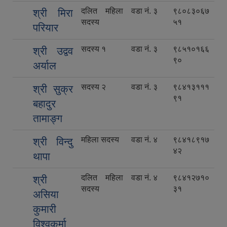
दलित महिला
वडा नं. ३
९८०८३०६७
श्री मिरा
सदस्य
५१
परियार
सदस्य १
वडा नं. ३
९८५१०१६६
श्री उद्वव
९०
अर्याल
सदस्य २
वडा नं. ३
९८४१३१११
श्री सुक्र
९१
बहादुर
तामाङ्ग
महिला सदस्य
वडा नं. ४
९८४१८९१७
श्री विन्दु
४२
थापा
दलित महिला
वडा नं. ४
९८४१२७१०
श्री
सदस्य
३१
असिया
कुमारी
विश्वकर्मा