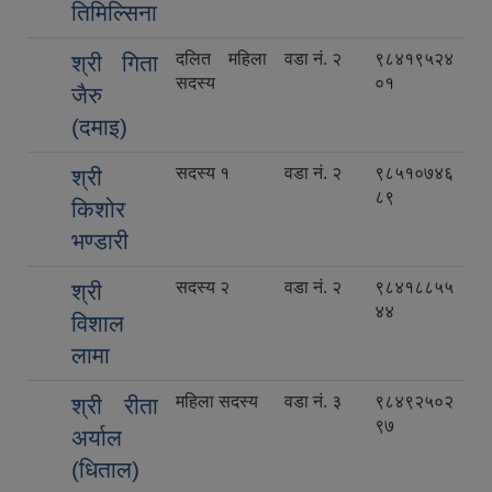
तिमिल्सिना
दलित महिला
वडा नं. २
९८४१९५२४
श्री गिता
सदस्य
०१
जैरु
(दमाइ)
सदस्य १
वडा नं. २
९८५१०७४६
श्री
८९
किशोर
भण्डारी
सदस्य २
वडा नं. २
९८४१८८५५
श्री
४४
विशाल
लामा
महिला सदस्य
वडा नं. ३
९८४९२५०२
श्री रीता
९७
अर्याल
(धिताल)