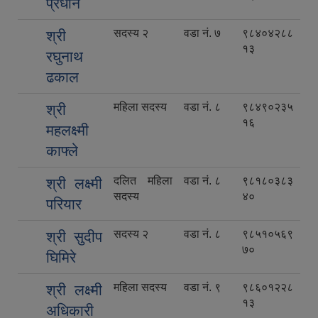
प्रधान
सदस्य २
वडा नं. ७
९८४०४२८८
श्री
१३
रघुनाथ
ढकाल
महिला सदस्य
वडा नं. ८
९८४९०२३५
श्री
१६
महलक्ष्मी
काफ्ले
दलित महिला
वडा नं. ८
९८१८०३८३
श्री लक्ष्मी
सदस्य
४०
परियार
सदस्य २
वडा नं. ८
९८५१०५६९
श्री सुदीप
७०
घिमिरे
महिला सदस्य
वडा नं. ९
९८६०१२२८
श्री लक्ष्मी
१३
अधिकारी