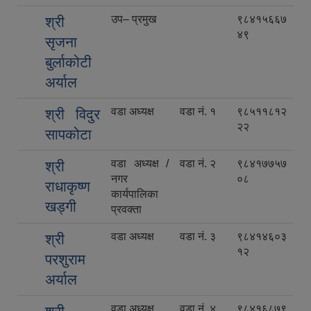
उप– प्रमुख
९८४१५६६७
श्री
४९
सृजना
बुर्लाकोटी
अर्याल
वडा अध्यक्ष
वडा नं. १
९८५११८१२
श्री विदुर
२२
सापकोटा
वडा अध्यक्ष /
वडा नं. २
९८४१७७५७
श्री
नगर
०८
राधाकृष्ण
कार्यपालिका
खड्गी
प्रवक्ता
वडा अध्यक्ष
वडा नं. ३
९८४१४६०३
श्री
१२
परशुराम
अर्याल
वडा अध्यक्ष
वडा नं. ४
९८४१६८७९