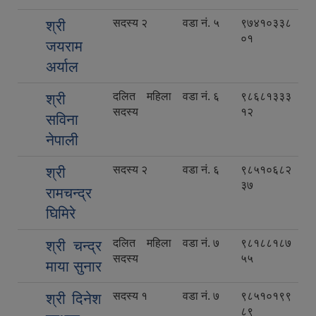
सदस्य २
वडा नं. ५
९७४१०३३८
श्री
०१
जयराम
अर्याल
दलित महिला
वडा नं. ६
९८६८१३३३
श्री
सदस्य
१२
सविना
नेपाली
सदस्य २
वडा नं. ६
९८५१०६८२
श्री
३७
रामचन्द्र
घिमिरे
दलित महिला
वडा नं. ७
९८१८८१८७
श्री चन्द्र
सदस्य
५५
माया सुनार
सदस्य १
वडा नं. ७
९८५१०१९९
श्री दिनेश
८९