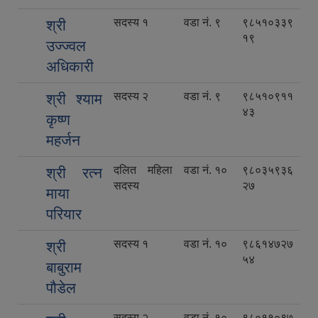
सदस्य १
वडा नं. ९
९८५१०३३९
श्री
१९
उज्ज्वल
अधिकारी
सदस्य २
वडा नं. ९
९८५१०९११
श्री श्याम
४३
कृष्ण
महर्जन
दलित महिला
वडा नं. १०
९८०३५९३६
श्री रत्न
सदस्य
२७
माया
परियार
सदस्य १
वडा नं. १०
९८६१४७२७
श्री
५४
बाबुराम
पौडेल
सदस्य २
वडा नं. १०
९८०११०९७