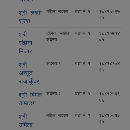
महिला सदस्य
वडा नं. १
९८४१५५९७
श्री लक्ष्मी
९३
श्रेष्ठ
दलित महिला
वडा नं. १
९८६१०७२४
श्री
सदस्य
०१
संझना
मिजार
सदस्य १
वडा नं. १
९८४१४१०४
श्री
९७
अच्यूत
राज कुँवर
सदस्य २
वडा नं. १
९८४१२५३६
श्री बिमल
६६
तामाङ्ग
महिला सदस्य
वडा नं. २
९८४१००१३
श्री
९५
उर्मिला