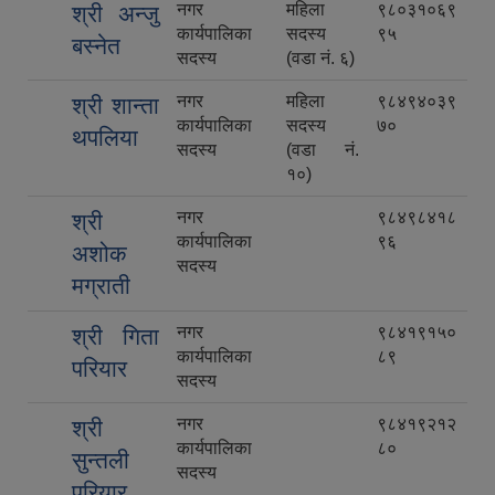
नगर
महिला
९८०३१०६९
श्री अन्जु
कार्यपालिका
सदस्य
९५
बस्नेत
सदस्य
(वडा नं. ६)
नगर
महिला
९८४९४०३९
श्री शान्ता
कार्यपालिका
सदस्य
७०
थपलिया
सदस्य
(वडा नं.
१०)
नगर
९८४९८४१८
श्री
कार्यपालिका
९६
अशोक
सदस्य
मग्राती
नगर
९८४१९१५०
श्री गिता
कार्यपालिका
८९
परियार
सदस्य
नगर
९८४१९२१२
श्री
कार्यपालिका
८०
सुन्तली
सदस्य
परियार