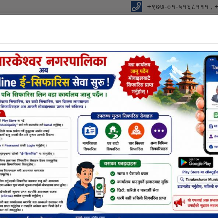
+९७७-०१-५१६८१११ , 
विधुतीय शुसासन सेवा
शाखा
सूचना तथा जानकारी
निर्णयहर