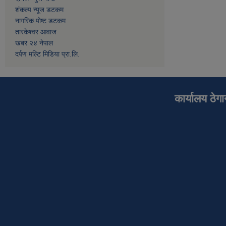
शंकल्प न्यूज डटकम
नागरिक पोष्ट डटकम
तारकेश्वर आवाज
खबर २४ नेपाल
दर्पण मल्टि मिडिया प्रा.लि.
कार्यालय ठेग