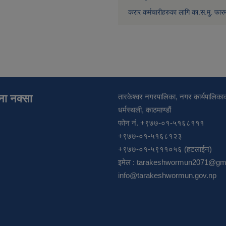
करार कर्मचारीहरुका लागि का.स.मु. फार
ाना नक्सा
तारकेश्वर नगरपालिका, नगर कार्यपालिकाक
धर्मस्थली, काठमाण्डौं
फोन नं. +९७७-०१-५१६८१११
+९७७-०१-५१६८१२३
+९७७-०१-५९११०५६ (हटलाईन)
इमेल :
tarakeshwormun2071@gma
info@tarakeshwormun.gov.np