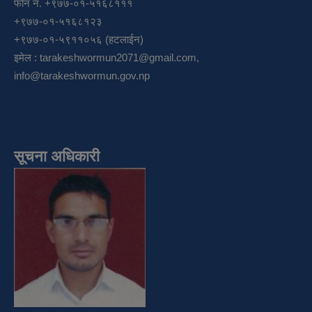
फोन नं. +९७७-०१-५१६८१११
+९७७-०१-५१६८१२३
+९७७-०१-५९११०५६ (हटलाईन)
इमेल :
tarakeshwormun2071@gmail.com
,
info@tarakeshwormun.gov.np
सूचना अधिकारी