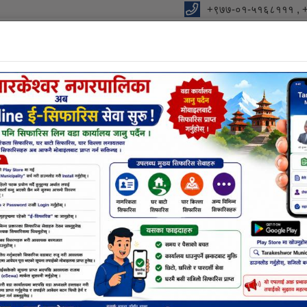
+९७७-०१-५१६८१११ , 
विधुतीय शुसासन सेवा
शाखा
सूचना तथा जानकारी
निर्णयहर
नक्सा सम्बन्धि छलफलमा सहभागी हुने बारे (सम्पूर
६००१०२५५५ जारी गरिएको छ । जसमा सेवाग्राहीहरूले निःशुल्क रूपमा फोन गरी 