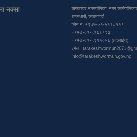
ाना नक्सा
तारकेश्वर नगरपालिका, नगर कार्यपालिकाक
धर्मस्थली, काठमाण्डौं
फोन नं. +९७७-०१-५१६८१११
+९७७-०१-५१६८१२३
+९७७-०१-५९११०५६ (हटलाईन)
इमेल :
tarakeshwormun2071@gma
info@tarakeshwormun.gov.np