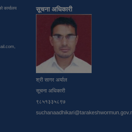
ो कार्यालय
सूचना अधिकारी
il.com
,
श्री सागर अर्याल
सूचना अधिकारी
९८५१३३५८९७
suchanaadhikari@tarakeshwormun.gov.