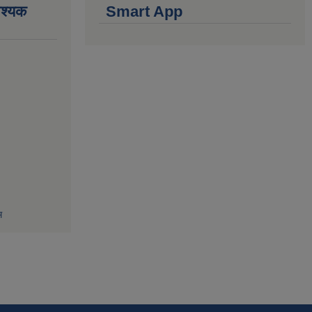
वश्यक
Smart App
म