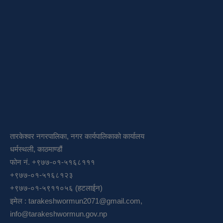
तारकेश्वर नगरपालिका, नगर कार्यपालिकाको कार्यालय
धर्मस्थली, काठमाण्डौं
फोन नं. +९७७-०१-५१६८१११
+९७७-०१-५१६८१२३
+९७७-०१-५९११०५६ (हटलाईन)
इमेल :
tarakeshwormun2071@gmail.com
,
info@tarakeshwormun.gov.np