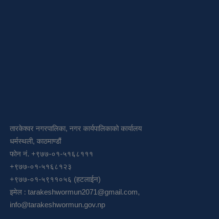
तारकेश्वर नगरपालिका, नगर कार्यपालिकाको कार्यालय
धर्मस्थली, काठमाण्डौं
फोन नं. +९७७-०१-५१६८१११
+९७७-०१-५१६८१२३
+९७७-०१-५९११०५६ (हटलाईन)
इमेल :
tarakeshwormun2071@gmail.com
,
info@tarakeshwormun.gov.np