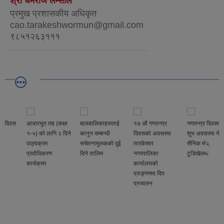
श्री धर्मराज लम्साल
प्रमुख प्रशासकीय अधिकृत
cao.tarakeshwormun@gmail.com
९८५१२६३१११
आधारभूत तह (कक्षा
बालबालिकाहरुलाई
१७ औ गणतन्त्र
गणतन्त्र दिवसको
१-५) को लागि २ दिने
कानुन सम्बन्धी
दिवसको अवसरमा
शुभ अवसरमा नेपाल
पाठ्यक्रम
सचेतनामुलकको दुई
तारकेश्वर
सैनिक मंच,
प्रवोधिकरण
दिने तालिम
नगरपालिका
टुडिखेलमा
कार्यक्रम
कार्यालयको
प्राङ्गणमा दिप
प्रज्वलन