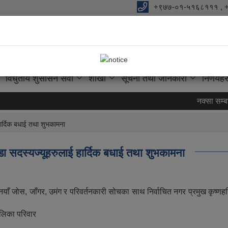
+९७७-०१-५१६८१११ , 
विधुतीय शुसासन सेवा
शाखा
सूचना तथा जानकारी
निर्णयहर
नक्सा सम्बन्ध
ार्दिक बधाई तथा शुभकामना
डा सदस्यज्यूहरुलाई हार्दिक बधाई तथा शुभकामना
जोस, जाँगर, उमंग र परिवर्तनकारी सोचका साथ निर्वाचित नगर प्रमुख कृष्णहरि महर्
ालिका परिवार