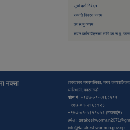
सूची दर्ता निवेदन
सम्पत्ति विवरण फारम
का.स.मु फारम
करार कर्मचारीहरुका लागि का.स.मु. फार
ाना नक्सा
तारकेश्वर नगरपालिका, नगर कार्यपालिकाक
धर्मस्थली, काठमाण्डौं
फोन नं. +९७७-०१-५१६८१११
+९७७-०१-५१६८१२३
+९७७-०१-५९११०५६ (हटलाईन)
इमेल :
tarakeshwormun2071@gma
info@tarakeshwormun.gov.np