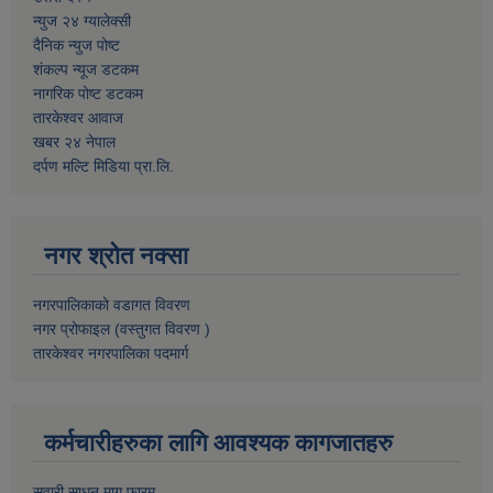
न्युज २४ ग्यालेक्सी
दैनिक न्युज पोष्ट
शंकल्प न्यूज डटकम
नागरिक पोष्ट डटकम
तारकेश्वर आवाज
खबर २४ नेपाल
दर्पण मल्टि मिडिया प्रा.लि.
नगर श्रोत नक्सा
नगरपालिकाको वडागत विवरण
नगर प्रोफाइल (वस्तुगत विवरण )
तारकेश्वर नगरपालिका पदमार्ग
कर्मचारीहरुका लागि आवश्यक कागजातहरु
सवारी साधन माग फारम