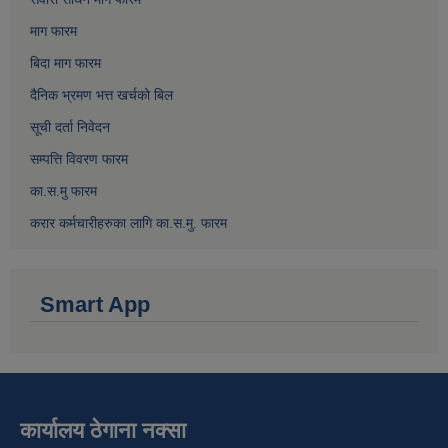
माग फारम
बिदा माग फारम
दैनिक भ्रमण भत्त खर्चको बिल
सूची दर्ता निवेदन
सम्पत्ति विवरण फारम
का.स.मु फारम
करार कर्मचारीहरुका लागि का.स.मु. फारम
Smart App
कार्यालय ठेगाना नक्सा