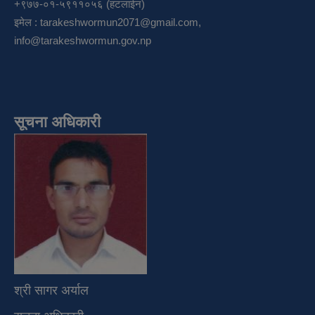
+९७७-०१-५९११०५६ (हटलाईन)
इमेल :
tarakeshwormun2071@gmail.com
,
info@tarakeshwormun.gov.np
सूचना अधिकारी
श्री सागर अर्याल