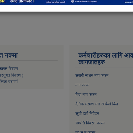
त नक्सा
कर्मचारीहरुका लागि आ
कागजातहरु
डागत विवरण
वस्तुगत विवरण )
सवारी साधन माग फारम
लिका पदमार्ग
माग फारम
बिदा माग फारम
दैनिक भ्रमण भत्त खर्चको बिल
सूची दर्ता निवेदन
सम्पत्ति विवरण फारम
का.स.मु फारम