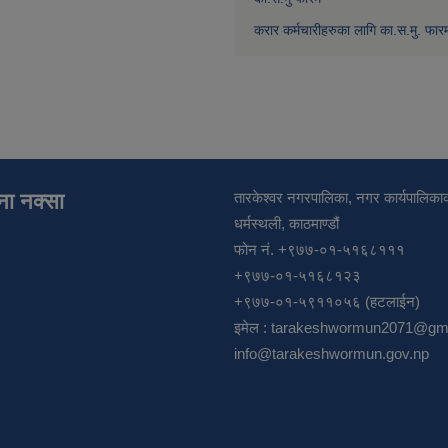
करार कर्मचारीहरुका लागि का.स.मु. फार
ाना नक्सा
तारकेश्वर नगरपालिका, नगर कार्यपालिकाक
धर्मस्थली, काठमाण्डौं
फोन नं. +९७७-०१-५१६८१११
+९७७-०१-५१६८१२३
+९७७-०१-५९११०५६ (हटलाईन)
इमेल :
tarakeshwormun2071@gma
info@tarakeshwormun.gov.np