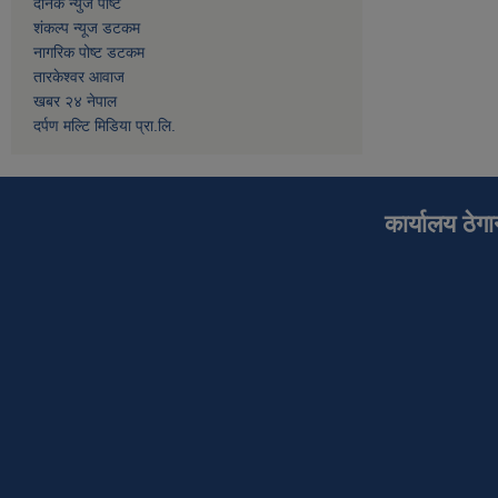
दैनिक न्युज पोष्ट
शंकल्प न्यूज डटकम
नागरिक पोष्ट डटकम
तारकेश्वर आवाज
खबर २४ नेपाल
दर्पण मल्टि मिडिया प्रा.लि.
कार्यालय ठेग