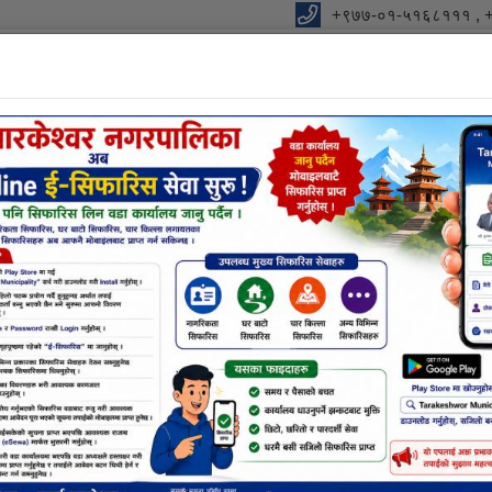
+९७७-०१-५१६८१११ , 
विधुतीय शुसासन सेवा
शाखा
सूचना तथा जानकारी
निर्णयहर
नक्सा सम्बन्धि छलफलमा सहभागी हुने बारे (सम्पूर्ण नक्सा डिजाई