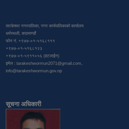
तारकेश्वर नगरपालिका, नगर कार्यपालिकाको कार्यालय
धर्मस्थली, काठमाण्डौं
फोन नं. +९७७-०१-५१६८१११
+९७७-०१-५१६८१२३
+९७७-०१-५९११०५६ (हटलाईन)
इमेल :
tarakeshwormun2071@gmail.com
,
info@tarakeshwormun.gov.np
सूचना अधिकारी