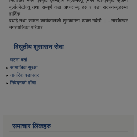
निर्वाचित नगर प्रमुख कृष्णहरि महर्जनज्यू ,नगर उप-प्रमुख सृजना
बुर्लाकोटीज्यू तथा सम्पूर्ण वडा अध्यक्षज्यू हरु र वडा सदस्यज्यूहरुमा
हार्दिक
बधाई तथा सफल कार्यकालकाे शुभकामना व्यक्त गर्दछौ । - तारकेश्वर
नगरपालिका परिवार
विधुतीय शुसासन सेवा
घटना दर्ता
सामाजिक सुरक्षा
नागरिक वडापत्र
निवेदनको ढाँचा
समाचार लिंकहरु